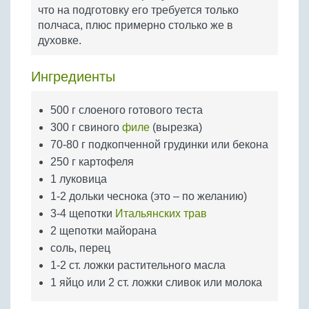
Бобовые
что на подготовку его требуется только
полчаса, плюс примерно столько же в
Яйца
духовке.
Крупы
Ингредиенты
500 г слоеного готового теста
300 г свиного
филе
(вырезка)
70-80 г подкопченной грудинки или бекона
250 г картофеля
1 луковица
1-2 дольки чеснока (это – по желанию)
3-4 щепотки
Итальянских трав
2 щепотки майорана
соль, перец
1-2 ст. ложки растительного масла
1 яйцо или 2 ст. ложки сливок или молока