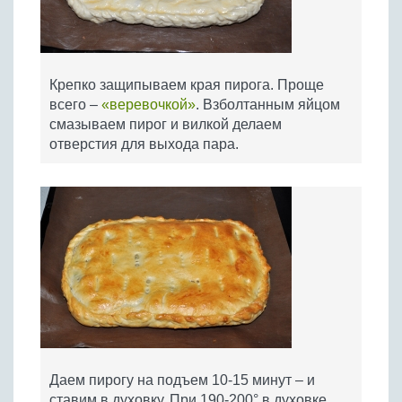
Крепко защипываем края пирога. Проще
всего –
«веревочкой»
. Взболтанным яйцом
смазываем пирог и вилкой делаем
отверстия для выхода пара.
Даем пирогу на подъем 10-15 минут – и
ставим в духовку. При 190-200° в духовке