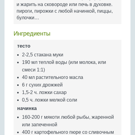
Бобовые
и жарить на сковороде или печь в духовке.
пироги, пирожки с любой начинкой, пиццы,
Яйца
булочки…
Крупы
Ингредиенты
тесто
2-2,5 стакана муки
190 мл теплой воды (или молока, или
смеси 1:1)
40 мл растительного масла
6 г сухих дрожжей
1,5-2 ч. ложки сахар
0,5 ч. ложки мелкой соли
начинка
160-200 г мякоти любой рыбы, жаренной
или запеченной
400 г картофельного пюре со сливочным