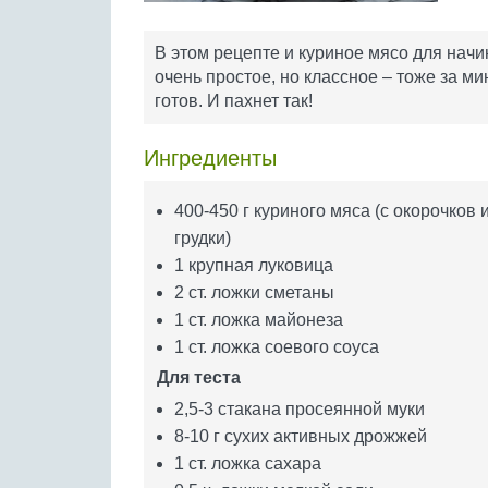
В этом рецепте и куриное мясо для начин
очень простое, но классное – тоже за ми
готов. И пахнет так!
Ингредиенты
400-450 г куриного мяса (с окорочков 
грудки)
1 крупная луковица
2 ст. ложки сметаны
1 ст. ложка майонеза
1 ст. ложка соевого соуса
Для теста
2,5-3 стакана просеянной муки
8-10 г сухих активных дрожжей
1 ст. ложка сахара