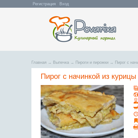
Регистрация
Вход
Главная
→
Выпечка
→
Пироги и пирожки
→
Пирог с нач
Пирог с начинкой из курицы