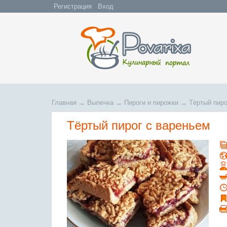
Регистрация
Вход
Главная
→
Выпечка
→
Пироги и пирожки
→
Тёртый пиро
Тёртый пирог с вареньем