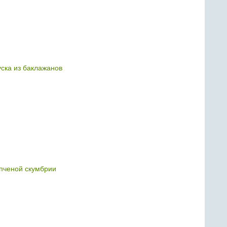
уска из баклажанов
опченой скумбрии