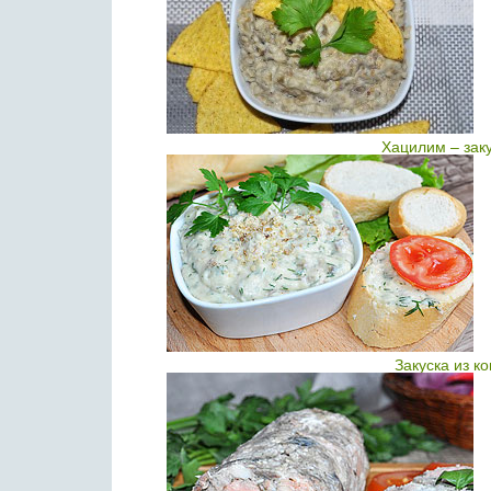
Хацилим – зак
Закуска из к