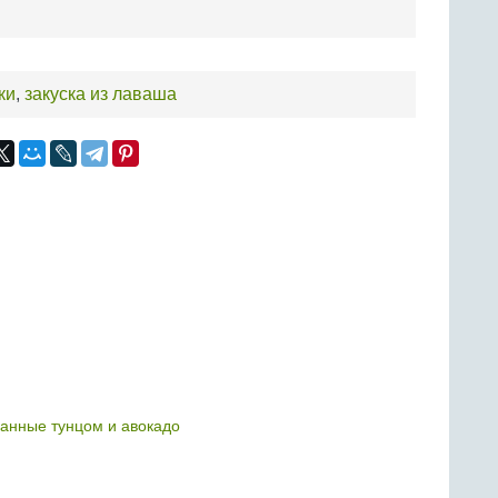
ки
,
закуска из лаваша
нные тунцом и авокадо