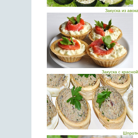
Закуска из авок
Закуска с красно
Шпротн