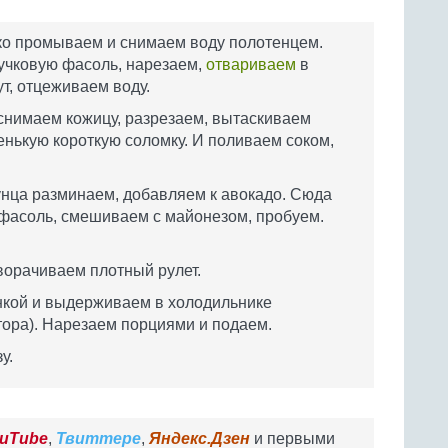
ко промываем и снимаем воду полотенцем.
учковую фасоль, нарезаем,
отвариваем
в
т, отцеживаем воду.
снимаем кожицу, разрезаем, вытаскиваем
енькую короткую соломку. И поливаем соком,
тунца разминаем, добавляем к авокадо. Сюда
 фасоль, смешиваем с майонезом, пробуем.
ворачиваем плотный рулет.
нкой и выдерживаем в холодильнике
тора). Нарезаем порциями и подаем.
у.
uTube
,
Твиттере
,
Яндекс.Дзен
и первыми