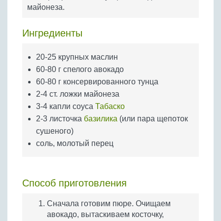
Бобовые
майонеза.
Яйца
Ингредиенты
Крупы
20-25 крупных маслин
60-80 г спелого авокадо
60-80 г консервированного тунца
2-4 ст. ложки майонеза
3-4 капли соуса
Табаско
2-3 листочка
базилика
(или пара щепоток
сушеного)
соль, молотый перец
Способ приготовления
Сначала готовим пюре. Очищаем
авокадо, вытаскиваем косточку,