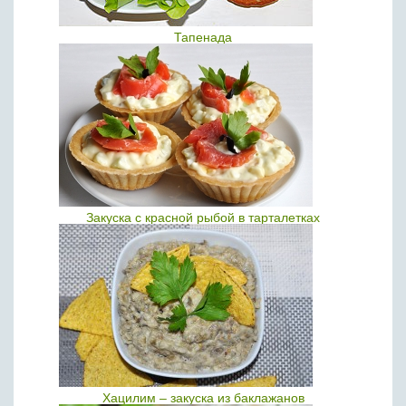
Тапенада
Закуска с красной рыбой в тарталетках
Хацилим – закуска из баклажанов