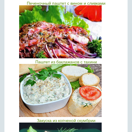
Печеночный паштет с вином и сливками
Паштет из баклажанов с тахини
Закуска из копченой скумбрии