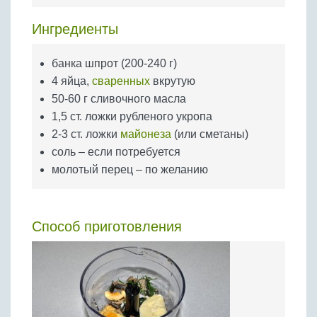
Бобовые
Ингредиенты
Яйца
Крупы
банка шпрот (200-240 г)
4 яйца,
сваренных
вкрутую
50-60 г сливочного масла
1,5 ст. ложки рубленого укропа
2-3 ст. ложки
майонеза
(или сметаны)
соль – если потребуется
молотый перец – по желанию
Способ приготовления