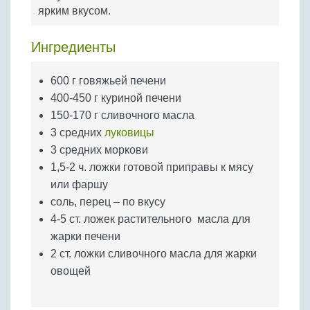
Бобовые
ярким вкусом.
Яйца
Ингредиенты
Крупы
600 г говяжьей печени
400-450 г куриной печени
150-170 г сливочного масла
3 средних
луковицы
3 средних моркови
1,5-2 ч. ложки готовой приправы к мясу
или фаршу
соль, перец – по вкусу
4-5 ст. ложек растительного масла для
жарки печени
2 ст. ложки сливочного масла для жарки
овощей