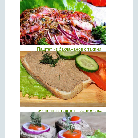
Паштет из баклажанов с тахини
Печеночный паштет – за полчаса!