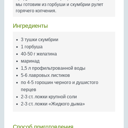
Бобовые
мы готовим из горбуши и скумбрии рулет
горячего копчения.
Яйца
Крупы
Ингредиенты
3 тушки скумбрии
1 горбуша
40-50 г желатина
маринад
1,5 л профильтрованной воды
5-6 лавровых листиков
по 4-5 горошин черного и душистого
перцев
2-3 ст. ложки крупной соли
2-3 ст. ложки «Жидкого дыма»
Способ приготовления