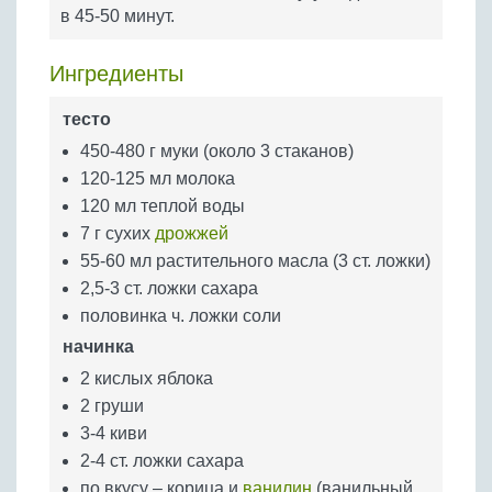
Бобовые
в 45-50 минут.
Яйца
Ингредиенты
Крупы
тесто
450-480 г муки (около 3 стаканов)
120-125 мл молока
120 мл теплой воды
7 г сухих
дрожжей
55-60 мл растительного масла (3 ст. ложки)
2,5-3 ст. ложки сахара
половинка ч. ложки соли
начинка
2 кислых яблока
2 груши
3-4 киви
2-4 ст. ложки сахара
по вкусу – корица и
ванилин
(ванильный