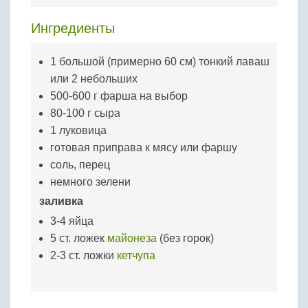
Бобовые
Ингредиенты
Яйца
Крупы
1 большой (примерно 60 см) тонкий лаваш
или 2 небольших
500-600 г фарша на выбор
80-100 г сыра
1 луковица
готовая приправа к мясу или фаршу
соль, перец
немного зелени
заливка
3-4 яйца
5 ст. ложек
майонеза
(без горок)
2-3 ст. ложки
кетчупа