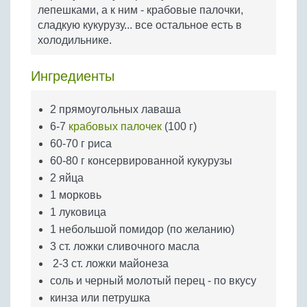
Бобовые
лепешками, а к ним - крабовые палочки,
сладкую кукурузу... все остальное есть в
Яйца
холодильнике.
Крупы
Ингредиенты
2 прямоугольных лаваша
6-7
крабовых палочек
(100 г)
60-70 г риса
60-80 г консервированной кукурузы
2 яйца
1 морковь
1 луковица
1 небольшой помидор (по желанию)
3 ст. ложки сливочного масла
2-3 ст. ложки майонеза
соль и черный молотый перец - по вкусу
кинза или петрушка