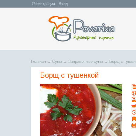
Регистрация
Вход
Главная
→
Супы
→
Заправочные супы
→
Борщ с тушен
Борщ с тушенкой