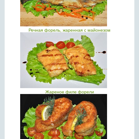
Речная форель, жаренная с майонезом
Жареное филе форели