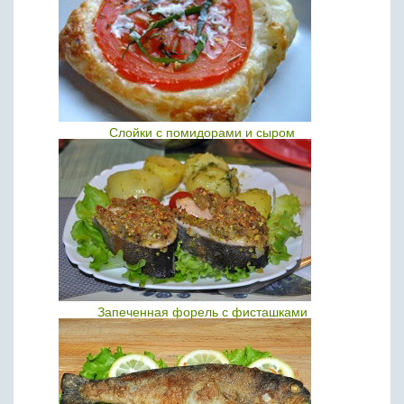
Слойки c помидорами и сыром
Запеченная форель с фисташками