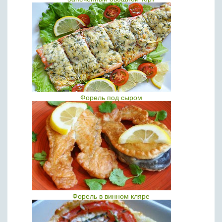
Форель под сыром
Форель в винном кляре