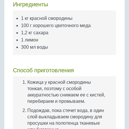
Бобовые
Ингредиенты
Яйца
1 кг красной смородины
Крупы
100 г хорошего цветочного меда
1,2 кг сахара
1 лимон
300 мл воды
Способ приготовления
Кожица у красной смородины
тонкая, поэтому с особой
аккуратностью снимаем ее с кистей,
перебираем и промываем.
Подождав, пока стечет вода, в один
слой выкладываем смородину для
просушки на полотенца тканевые