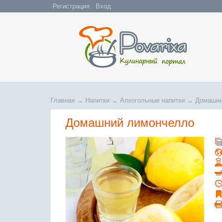
Регистрация
Вход
Главная
→
Напитки
→
Алкогольные напитки
→
Домашни
Домашний лимончелло