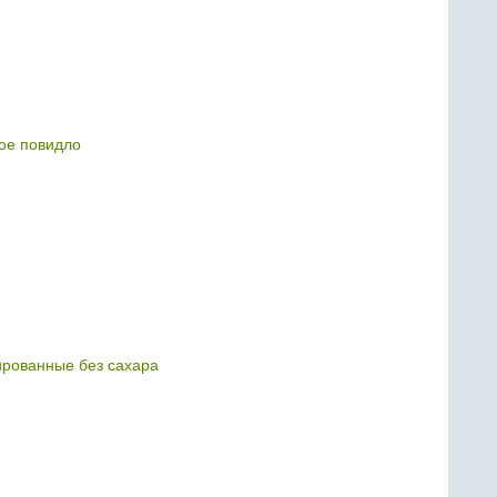
ое повидло
ированные без сахара