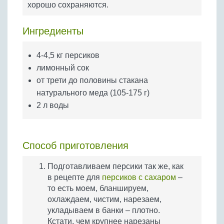
хорошо сохраняются.
Бобовые
Яйца
Ингредиенты
Крупы
4-4,5 кг персиков
лимонный сок
от трети до половины стакана
натурального меда (105-175 г)
2 л воды
Способ приготовления
Подготавливаем персики так же, как
в рецепте для
персиков с сахаром
–
то есть моем, бланшируем,
охлаждаем, чистим, нарезаем,
укладываем в банки – плотно.
Кстати, чем крупнее нарезаны