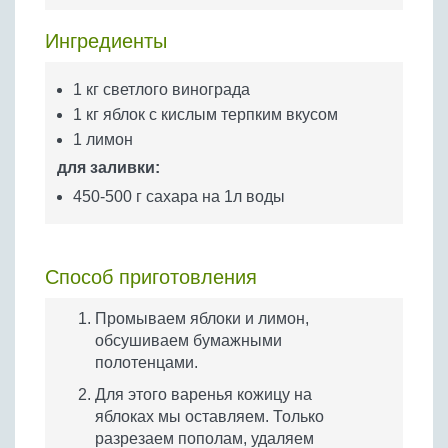
Бобовые
Ингредиенты
Яйца
Крупы
1 кг светлого винограда
1 кг яблок с кислым терпким вкусом
1 лимон
для заливки:
450-500 г сахара на 1л воды
Способ приготовления
Промываем яблоки и лимон,
обсушиваем бумажными
полотенцами.
Для этого варенья кожицу на
яблоках мы оставляем. Только
разрезаем пополам, удаляем