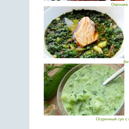
Окрошка 
Бо
Огуречный суп с