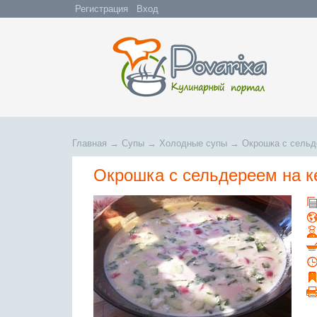
Регистрация
Вход
Главная
→
Супы
→
Холодные супы
→
Окрошка с сельд
Окрошка с сельдереем на 