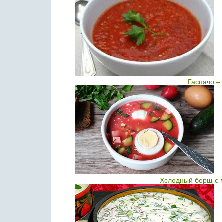
Гаспачо –
Холодный борщ с 