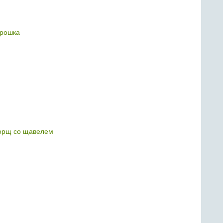
рошка
орщ со щавелем