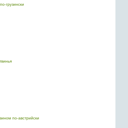
по-грузински
твинья
 вином по-австрийски