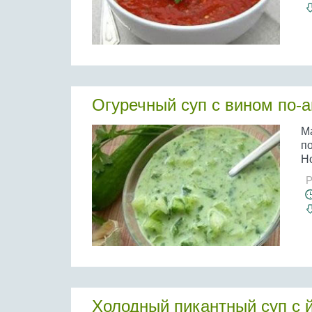
Огуречный суп с вином по-а
Ма
по
Но
Р
Холодный пикантный суп с 