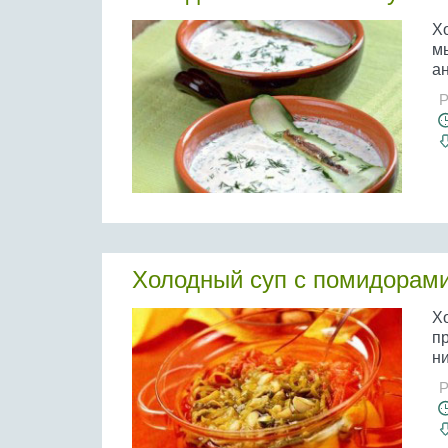
Хо
мы
ан
Р
Холодный суп с помидорами
Х
пр
ни
Р