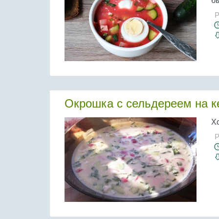
бы
Р
Окрошка с сельдереем на 
Х
Р