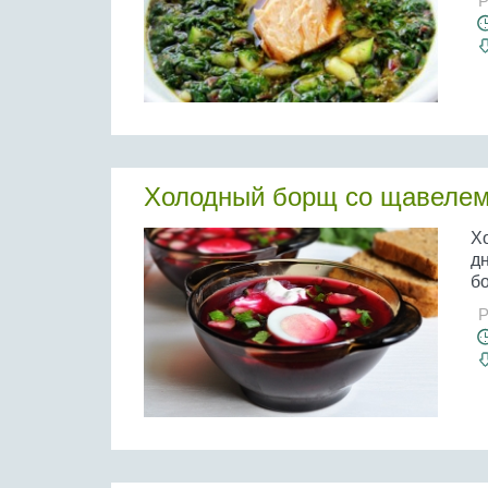
Р
Холодный борщ со щавеле
Х
дн
б
Р