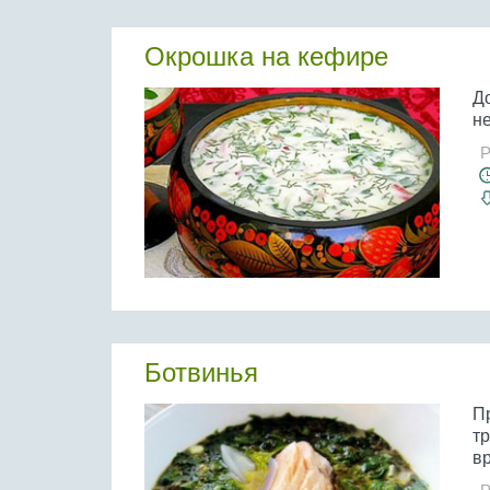
Окрошка на кефире
Д
н
Р
Ботвинья
П
т
вр