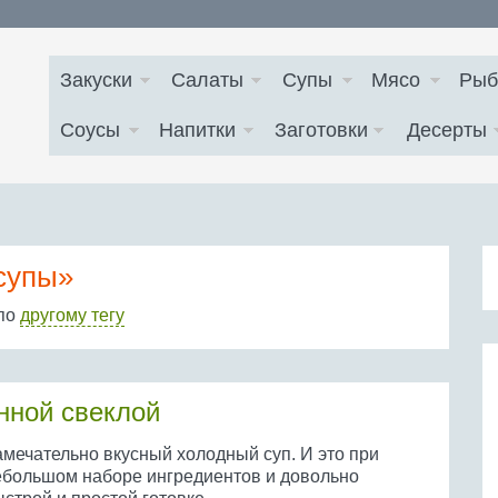
Закуски
Салаты
Супы
Мясо
Рыб
Соусы
Напитки
Заготовки
Десерты
супы»
 по
другому тегу
нной свеклой
амечательно вкусный холодный суп. И это при
ебольшом наборе ингредиентов и довольно