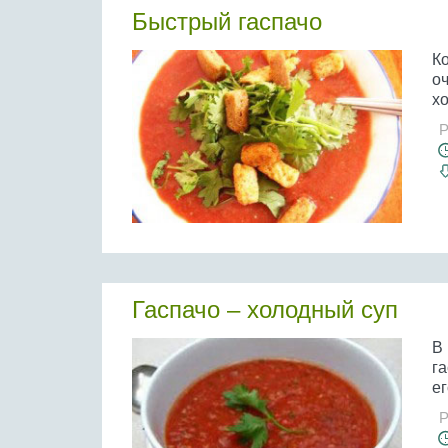
Быстрый гаспачо
Ко
о
х
Р
Гаспачо – холодный суп
В
г
ег
Р