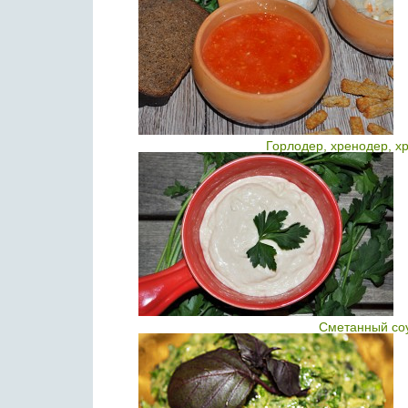
Горлодер, хренодер, х
Сметанный соу