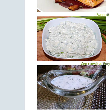
Винный 
Дип (соус) из йо