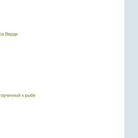
са Верде
горчичный к рыбе