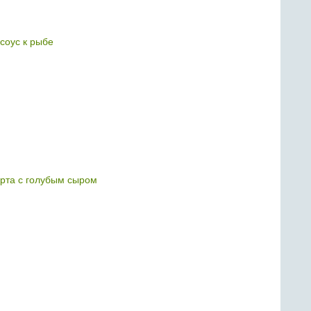
соус к рыбе
гурта с голубым сыром