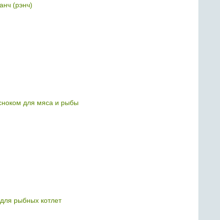
анч (рэнч)
есноком для мяса и рыбы
 для рыбных котлет