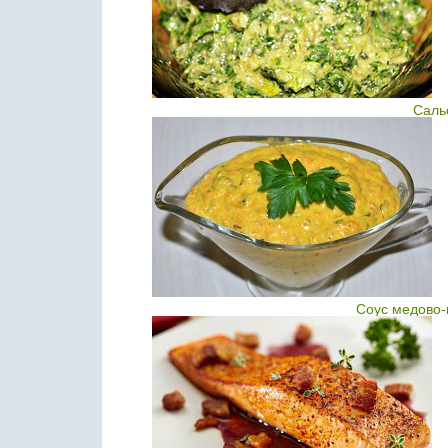
Саль
Соус медово-