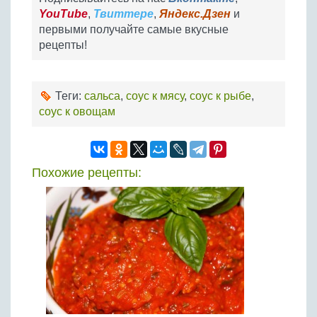
YouTube
,
Твиттере
,
Яндекс.Дзен
и
первыми получайте самые вкусные
рецепты!
Теги:
сальса
,
соус к мясу
,
соус к рыбе
,
соус к овощам
Похожие рецепты: