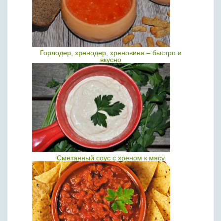
Горлодер, хренодер, хреновина – быстро и
вкусно
Сметанный соус с хреном к мясу