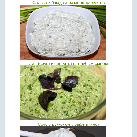
Сальса к блюдам из морепродуктов
Дип (соус) из йогурта с голубым сыром
Соус с рукколой к рыбе и мясу