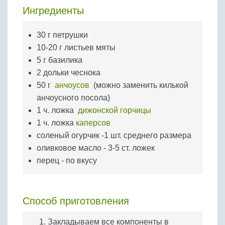
Бобовые
Ингредиенты
Яйца
30 г петрушки
Крупы
10-20 г листьев мяты
5 г базилика
2 дольки чеснока
50 г
анчоусов
(можно заменить килькой
анчоусного посола)
1 ч. ложка
дижонской горчицы
1 ч. ложка
каперсов
соленый огурчик -1 шт. среднего размера
оливковое масло - 3-5 ст. ложек
перец - по вкусу
Способ приготовления
Закладываем все компоненты в