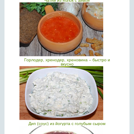
Чатни из яблок с айвой
Горлодер, хренодер, хреновина – быстро и
вкусно
Дип (соус) из йогурта с голубым сыром