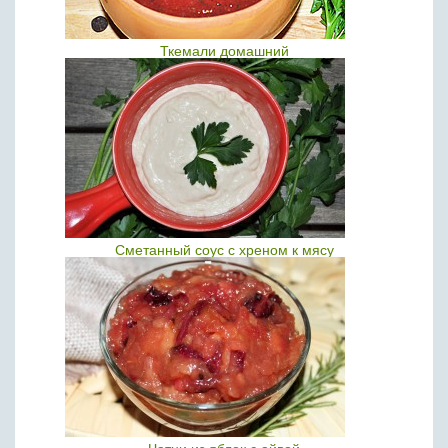
Ткемали домашний
Сметанный соус с хреном к мясу