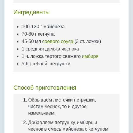
Бобовые
Ингредиенты
Яйца
Крупы
100-120 г майонеза
70-80 г кетчупа
45-50 мл
соевого соуса
(3 ст. ложки)
1 средняя долька чеснока
1 ч. ложка тертого свежего
имбиря
5-6 стеблей петрушки
Способ приготовления
Обрываем листочки петрушки,
чистим чеснок, то и другое
измельчаем.
Добавляем петрушку, имбирь и
чеснок в смесь майонеза с кетчупом