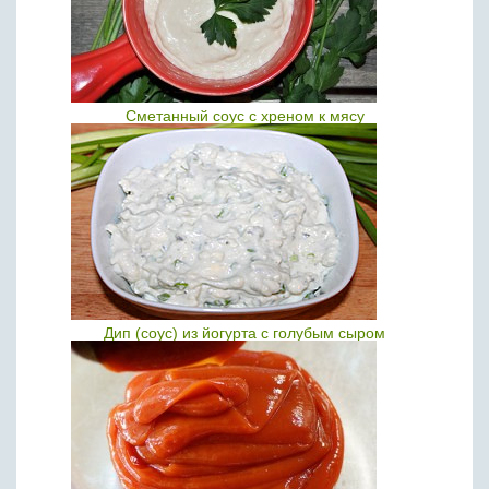
Сметанный соус с хреном к мясу
Дип (соус) из йогурта с голубым сыром