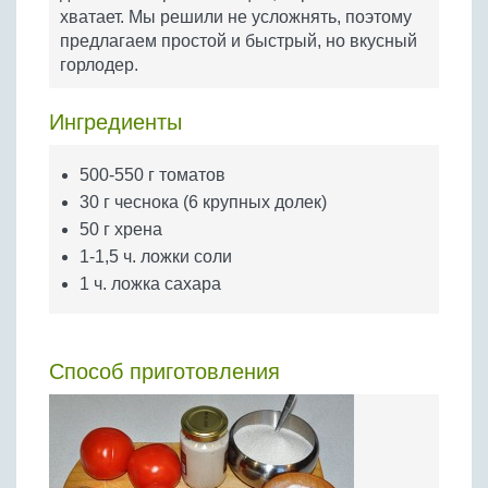
Бобовые
хватает. Мы решили не усложнять, поэтому
предлагаем простой и быстрый, но вкусный
Яйца
горлодер.
Крупы
Ингредиенты
500-550 г томатов
30 г чеснока (6 крупных долек)
50 г хрена
1-1,5 ч. ложки соли
1 ч. ложка сахара
Способ приготовления