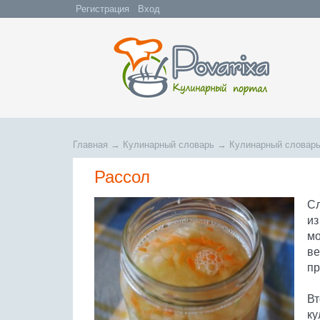
Регистрация
Вход
Главная
→
Кулинарный словарь
→
Кулинарный словарь
Рассол
Сл
из
мо
ве
пр
Вт
ку