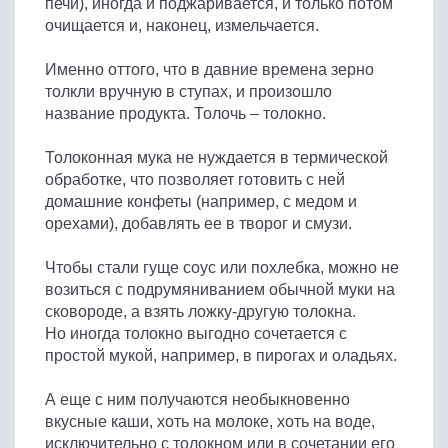
печи), иногда и поджаривается, и только потом
Бобовые
очищается и, наконец, измельчается.
Яйца
Именно оттого, что в давние времена зерно
Крупы
толкли вручную в ступах, и произошло
название продукта. Толочь – толокно.
Толоконная мука не нуждается в термической
обработке, что позволяет готовить с ней
домашние конфеты (например, с медом и
орехами), добавлять ее в творог и смузи.
Чтобы стали гуще соус или похлебка, можно не
возиться с подрумяниванием обычной муки на
сковороде, а взять ложку-другую толокна.
Но иногда толокно выгодно сочетается с
простой мукой, например, в пирогах и оладьях.
А еще с ним получаются необыкновенно
вкусные каши, хоть на молоке, хоть на воде,
исключительно с толокном или в сочетании его