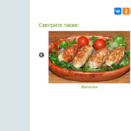
Смотрите также:
енка
Мититеи