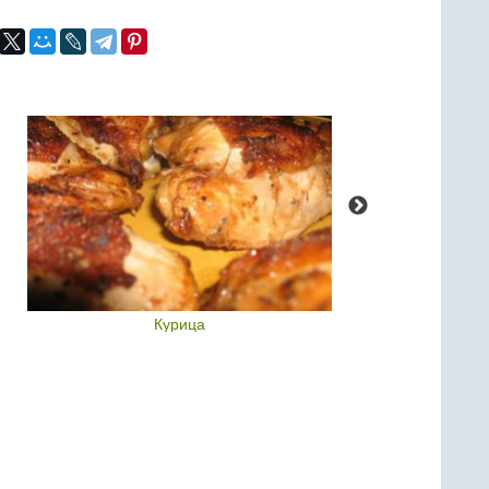
Курица
Тес