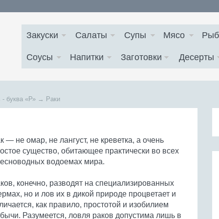
Закуски
Салаты
Супы
Мясо
Рыб
Соусы
Напитки
Заготовки
Десерты
 - буква
«Р»
→
Раки
к — не омар, не лангуст, не креветка, а очень
остое существо, обитающее практически во всех
есноводных водоемах мира.
ков, конечно, разводят на специализированных
рмах, но и лов их в дикой природе процветает и
личается, как правило, простотой и изобилием
бычи. Разумеется, ловля раков допустима лишь в