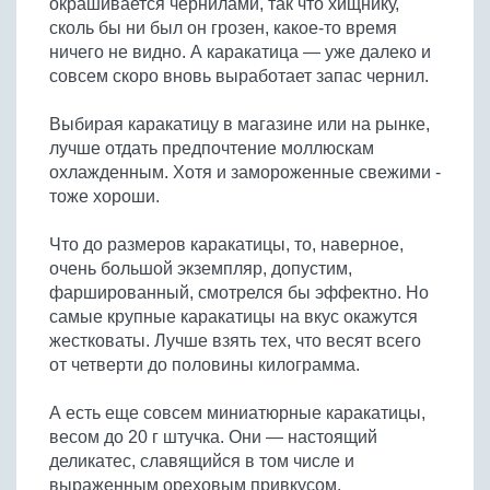
окрашивается чернилами, так что хищнику,
Бобовые
сколь бы ни был он грозен, какое-то время
Яйца
ничего не видно. А каракатица — уже далеко и
совсем скоро вновь выработает запас чернил.
Крупы
Выбирая каракатицу в магазине или на рынке,
лучше отдать предпочтение моллюскам
охлажденным. Хотя и замороженные свежими -
тоже хороши.
Что до размеров каракатицы, то, наверное,
очень большой экземпляр, допустим,
фаршированный, смотрелся бы эффектно. Но
самые крупные каракатицы на вкус окажутся
жестковаты. Лучше взять тех, что весят всего
от четверти до половины килограмма.
А есть еще совсем миниатюрные каракатицы,
весом до 20 г штучка. Они — настоящий
деликатес, славящийся в том числе и
выраженным ореховым привкусом.