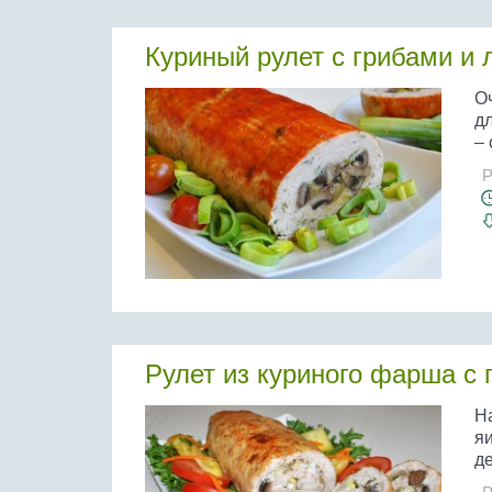
Куриный рулет с грибами и
О
д
– 
Р
Рулет из куриного фарша с 
Н
я
де