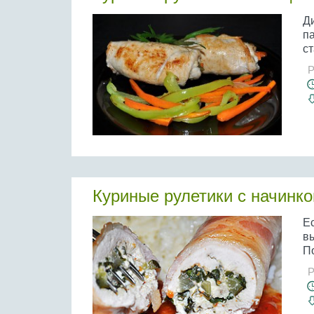
Ди
п
ст
Р
Куриные рулетики с начинко
Е
в
По
Р