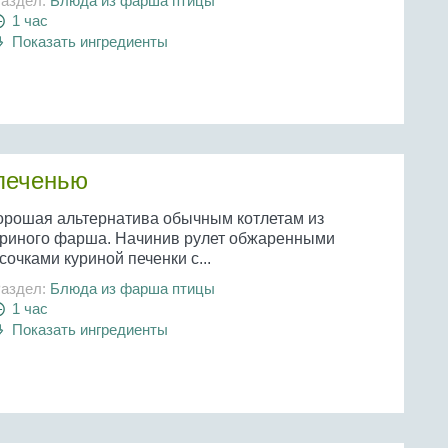
аздел:
Блюда из фарша птицы
1 час
Показать ингредиенты
 печенью
орошая альтернатива обычным котлетам из
уриного фарша. Начинив рулет обжаренными
сочками куриной печенки с...
аздел:
Блюда из фарша птицы
1 час
Показать ингредиенты