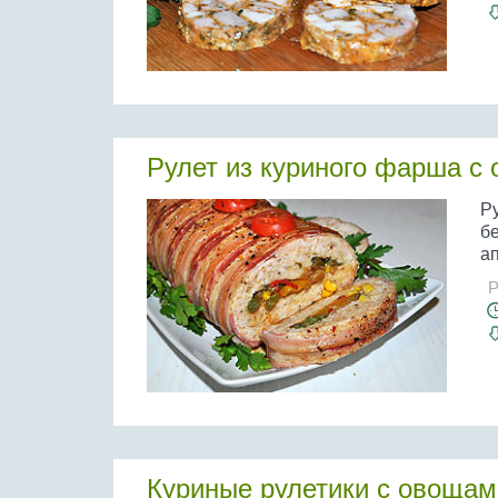
Рулет из куриного фарша с
Р
б
ап
Р
Куриные рулетики с овощам