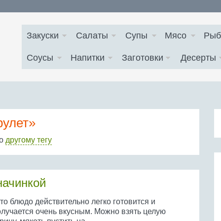
Закуски
Салаты
Супы
Мясо
Рыб
Соусы
Напитки
Заготовки
Десерты
рулет»
по
другому тегу
начинкой
то блюдо действительно легко готовится и
олучается очень вкусным. Можно взять целую