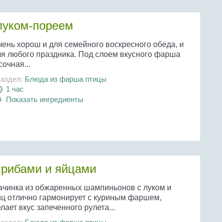
 луком-пореем
чень хорош и для семейного воскресного обеда, и
ля любого праздника. Под слоем вкусного фарша
сочная...
аздел:
Блюда из фарша птицы
1 час
Показать ингредиенты
грибами и яйцами
ачинка из обжаренных шампиньонов с луком и
иц отлично гармонирует с куриным фаршем,
лает вкус запеченного рулета...