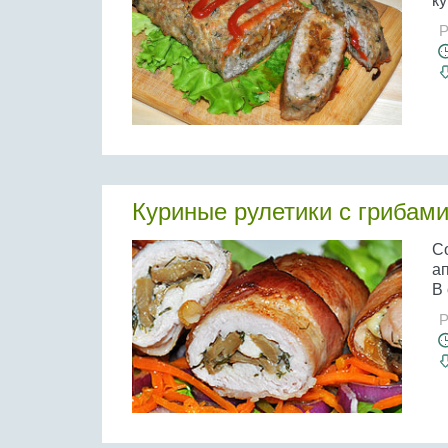
ку
Р
Куриные рулетики с грибами
С
ап
В 
Р