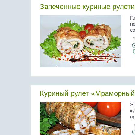
Запеченные куриные рулети
Го
не
со
Р
Куриный рулет «Мраморный
Эт
ку
пр
Р