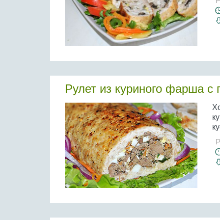
Р
Рулет из куриного фарша с
Х
к
ку
Р