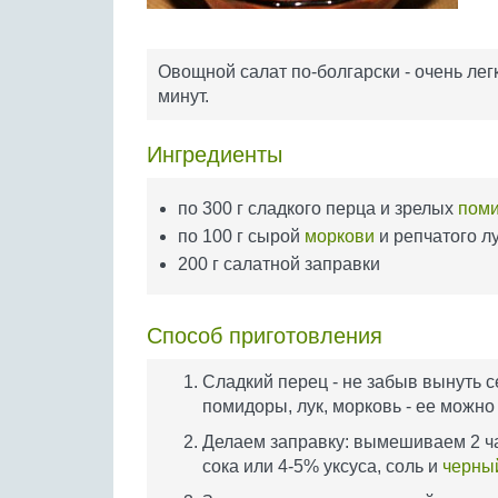
Овощной салат по-болгарски - очень легк
минут.
Ингредиенты
по 300 г сладкого перца и зрелых
пом
по 100 г сырой
моркови
и репчатого л
200 г салатной заправки
Способ приготовления
Сладкий перец - не забыв вынуть 
помидоры, лук, морковь - ее можно 
Делаем заправку: вымешиваем 2 ча
сока или 4-5% уксуса, соль и
черны