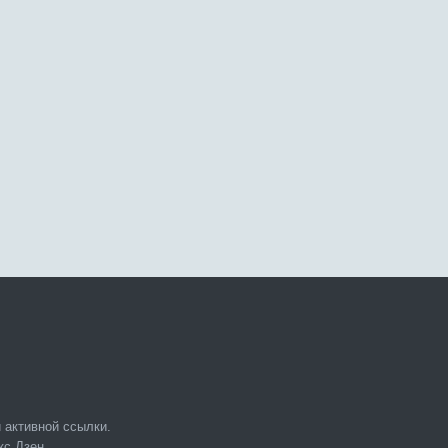
 активной ссылки.
кс.Дзен