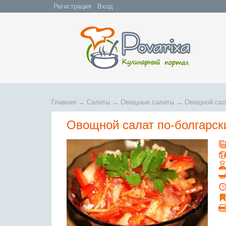
Регистрация
Вход
Главная
→
Салаты
→
Овощные салаты
→
Овощной сал
Овощной салат по-болгарск