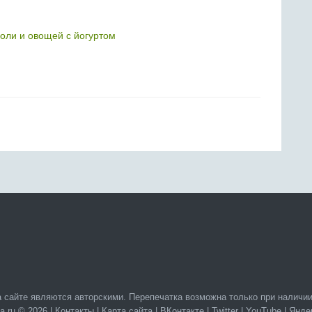
соли и овощей с йогуртом
 сайте являются авторскими. Перепечатка возможна только при наличии
a.ru © 2026 |
Контакты
|
Карта сайта
|
ВКонтакте
|
Twitter
|
YouTube
|
Янде