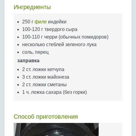
Бобовые
Ингредиенты
Яйца
250 г
филе
индейки
Крупы
100-120 г твердого сыра
100-110 г черри (обычных помидоров)
несколько стеблей зеленого лука
соль, перец
заправка
2 ст. ложки кетчупа
3 ст. ложки майонеза
2 ст. ложки сметаны
1 ч. ложка сахара (без горки)
Способ приготовления