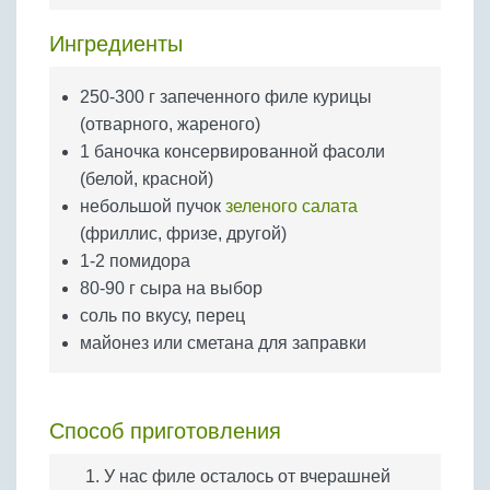
Бобовые
Ингредиенты
Яйца
Крупы
250-300 г запеченного филе курицы
(отварного, жареного)
1 баночка консервированной фасоли
(белой, красной)
небольшой пучок
зеленого салата
(фриллис, фризе, другой)
1-2 помидора
80-90 г сыра на выбор
соль по вкусу, перец
майонез или сметана для заправки
Способ приготовления
У нас филе осталось от вчерашней