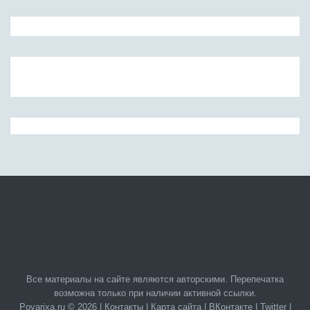
Все материалы на сайте являются авторскими. Перепечатка
возможна только при наличии активной ссылки.
Povarixa.ru © 2026 |
Контакты
|
Карта сайта
|
ВКонтакте
|
Twitter
|