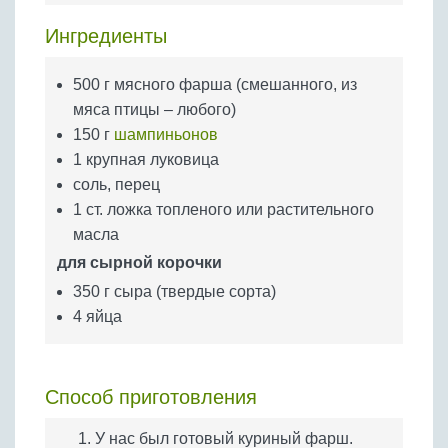
Бобовые
Ингредиенты
Яйца
Крупы
500 г мясного фарша (смешанного, из
мяса птицы – любого)
150 г
шампиньонов
1 крупная луковица
соль, перец
1 ст. ложка топленого или растительного
масла
для сырной корочки
350 г сыра (твердые сорта)
4 яйца
Способ приготовления
У нас был готовый куриный фарш.