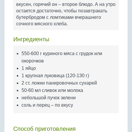
Бобовые
вкусен, горячий он – второе блюдо. А на утро
остается достаточно, чтобы позавтракать
Яйца
бутербродом с ломтиками вчерашнего
Крупы
сочного мясного хлеба.
Ингредиенты
550-600 г куриного мяса с грудок или
окорочков
1 яйцо
1 крупная луковица (120-130 г)
2 ст. ложки панировочных сухарей
50-60 мл сливок или молока
небольшой пучок зелени
соль и перец – по вкусу
Способ приготовления