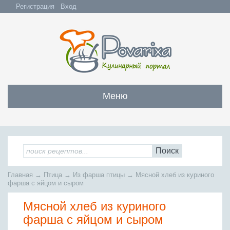
Регистрация
Вход
Меню
Закуски
Все закуски
Салаты
Поиск
Бутерброды и сэндвичи
Все салаты
Супы
Главная
→
Птица
→
Из фарша птицы
→
Мясной хлеб из куриного
С мясом и субпродуктами
Салаты с мясом
фарша с яйцом и сыром
Все супы
Мясо
С рыбой и морепродуктами
С рыбой и морепродуктами
Мясной хлеб из куриного
Бульоны
Всё мясо
Овощные и грибные
Рыба
Овощные салаты
фарша с яйцом и сыром
Заправочные супы
Заливные блюда
Жареное мясо
Вся рыба
Фруктовые салаты