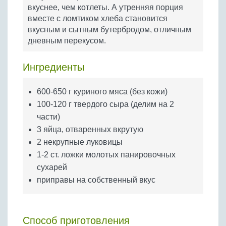
Бобовые
вкуснее, чем котлеты. А утренняя порция
вместе с ломтиком хлеба становится
Яйца
вкусным и сытным бутербродом, отличным
Крупы
дневным перекусом.
Ингредиенты
600-650 г куриного мяса (без кожи)
100-120 г твердого сыра (делим на 2
части)
3 яйца, отваренных вкрутую
2 некрупные луковицы
1-2 ст. ложки молотых панировочных
сухарей
приправы на собственный вкус
Способ приготовления