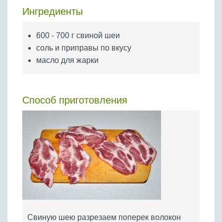
Бобовые
Ингредиенты
Яйца
600 - 700 г свиной шеи
Крупы
соль и приправы по вкусу
масло для жарки
Способ приготовления
Свиную шею разрезаем поперек волокон