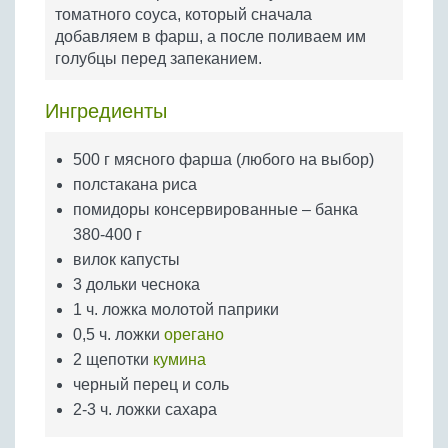
Бобовые
томатного соуса, который сначала
добавляем в фарш, а после поливаем им
Яйца
голубцы перед запеканием.
Крупы
Ингредиенты
500 г мясного фарша (любого на выбор)
полстакана риса
помидоры консервированные – банка
380-400 г
вилок капусты
3 дольки чеснока
1 ч. ложка молотой паприки
0,5 ч. ложки
орегано
2 щепотки
кумина
черный перец и соль
2-3 ч. ложки сахара