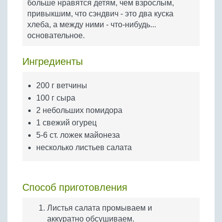
больше нравятся детям, чем взрослым,
Бобовые
привыкшим, что сэндвич - это два куска
Яйца
хлеба, а между ними - что-нибудь...
основательное.
Крупы
Ингредиенты
200 г ветчины
100 г сыра
2 небольших помидора
1 свежий огурец
5-6 ст. ложек майонеза
несколько листьев салата
Способ приготовления
Листья салата промываем и
аккуратно обсушиваем.