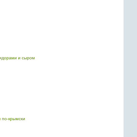
идорами и сыром
 по-крымски