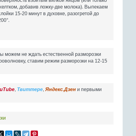
поверхность взбитым вилкой яйцом (или только
желтком, добавив ложку-две молока). Выпекаем
слойки 15-20 минут в духовке, разогретой до
200°.
мы можем не ждать естественной разморозки
кроволновку, ставим режим разморозки на 12-15
uTube
,
Твиттере
,
Яндекс.Дзен
и первыми
жки