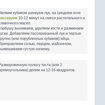
Мелким кубиком шинкуем лук, на среднем огне
пассеруем
10-12 минут на смеси растительного и
сливочного масел.
Горбушу вынимаем, удаляем кости и разминаем
куски. Добавляем пассерованный лук и тертые
крупно (или порубленные кубиком) яйца.
Приправляем солью, перцем, майонезом,
вымешиваем густую начинку.
Размороженную полосу теста (или 2
прямоугольника) делим на 12-16 квадратов.