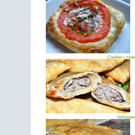
Слойки c пом
Чебуреки