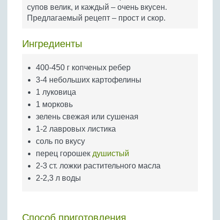
Бобовые
супов велик, и каждый – очень вкусен.
Предлагаемый рецепт – прост и скор.
Яйца
Крупы
Ингредиенты
400-450 г копченых ребер
3-4 небольших картофелины
1 луковица
1 морковь
зелень свежая или сушеная
1-2 лавровых листика
соль по вкусу
перец горошек
душистый
2-3 ст. ложки растительного масла
2-2,3 л воды
Способ приготовления