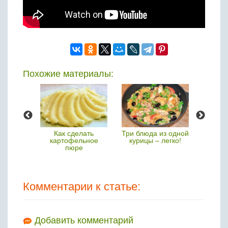
Бобовые
Яйца
Крупы
Похожие материалы:
е время
Как сделать
Три блюда из одной
Зелен
дуктов
картофельное
курицы – легко!
ви
пюре
со
Спр
Комментарии к статье:
Добавить комментарий