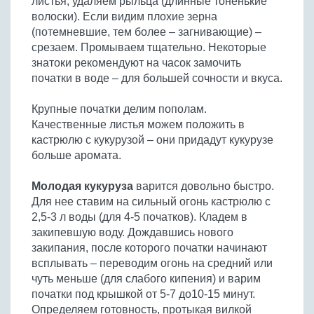
листья, удаляем рыльца (длинные тоненькие
волоски). Если видим плохие зерна
(потемневшие, тем более – загнивающие) –
срезаем. Промываем тщательно. Некоторые
знатоки рекомендуют на часок замочить
початки в воде – для большей сочности и вкуса.
Крупные початки делим пополам.
Качественные листья можем положить в
кастрюлю с кукурузой – они придадут кукурузе
больше аромата.
Молодая кукуруза
варится довольно быстро.
Для нее ставим на сильный огонь кастрюлю с
2,5-3 л воды (для 4-5 початков). Кладем в
закипевшую воду. Дождавшись нового
закипания, после которого початки начинают
всплывать – переводим огонь на средний или
чуть меньше (для слабого кипения) и варим
початки под крышкой от 5-7 до10-15 минут.
Определяем готовность, протыкая вилкой