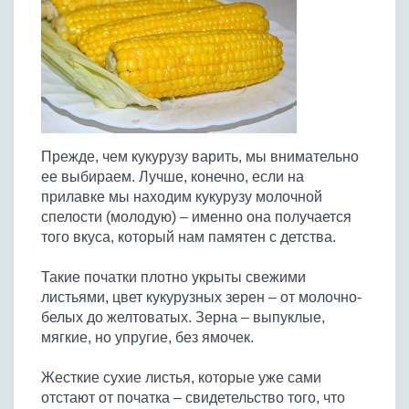
Птица
Холодные супы
Из яиц и другие
Отварное мясо
Жареная рыба
Вся птица
Супы-пюре
Овощи
Запеченное мясо
Отварная и паровая
Молочные супы
Жареная птица
Все овощи
Тушеное мясо
Выпечка
Запеченная рыба
Сладкие супы
Отварная птица
Из мясного фарша
Жареные овощи
Вся выпечка
Тушеная рыба
Соусы
Запеченная птица
Из субпродуктов
Отварные овощи
Из рыбного фарша
Торты и пирожные
Все соусы
Тушеная птица
Напитки
Прежде, чем кукурузу варить, мы внимательно
Из мясопродуктов
Тушеные овощи
Морепродукты
Пироги и пирожки
ее выбираем. Лучше, конечно, если на
Из фарша птицы
Соусы к мясу
Все напитки
Запеченные овощи
Заготовки
прилавке мы находим кукурузу молочной
Суши и роллы
Кексы и маффины
Из субпродуктов птицы
Соусы к рыбе
спелости (молодую) – именно она получается
Алкогольные напитки
Все заготовки
Печенье и булочки
Десерты
того вкуса, который нам памятен с детства.
Соусы к овощам
Безалкогольные напитки
Блины и оладьи
Ягоды и фрукты
Конфеты и сладости
Другие соусы
Ещё...
Такие початки плотно укрыты свежими
Пиццы
Овощи
Десерты
листьями, цвет кукурузных зерен – от молочно-
Молочные продукты
Кремы
Грибы
белых до желтоватых. Зерна – выпуклые,
Пельмени, вареники
мягкие, но упругие, без ямочек.
Другие заготовки
Макароны
Жесткие сухие листья, которые уже сами
Грибы
отстают от початка – свидетельство того, что