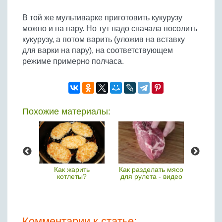
В той же мультиварке приготовить кукурузу
можно и на пару. Но тут надо сначала посолить
кукурузу, а потом варить (уложив на вставку
для варки на пару), на соответствующем
режиме примерно полчаса.
Похожие материалы:
алаты:
Как жарить
Как разделать мясо
Италья
кус,
котлеты?
для рулета - видео
– 
ия.
ник.
Комментарии к статье: