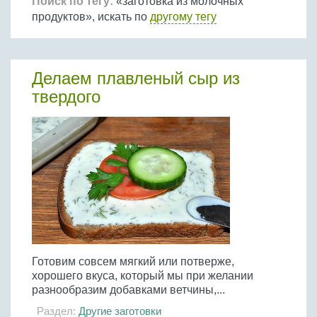
Птица
Поиск по тегу:
«заготовка из молочных
Холодные супы
Из яиц и другие
Отварное мясо
продуктов», искать по
другому тегу
Жареная рыба
Вся птица
Супы-пюре
Овощи
Запеченное мясо
Отварная и паровая
Молочные супы
Жареная птица
Все овощи
Тушеное мясо
Выпечка
Запеченная рыба
Сладкие супы
Делаем плавленый сыр из
Отварная птица
Из мясного фарша
Жареные овощи
Вся выпечка
Тушеная рыба
Соусы
твердого
Запеченная птица
Из субпродуктов
Отварные овощи
Из рыбного фарша
Торты и пирожные
Все соусы
Тушеная птица
Напитки
Из мясопродуктов
Тушеные овощи
Морепродукты
Пироги и пирожки
Из фарша птицы
Соусы к мясу
Все напитки
Запеченные овощи
Заготовки
Суши и роллы
Кексы и маффины
Из субпродуктов птицы
Соусы к рыбе
Алкогольные напитки
Все заготовки
Печенье и булочки
Десерты
Соусы к овощам
Безалкогольные напитки
Блины и оладьи
Ягоды и фрукты
Конфеты и сладости
Другие соусы
Ещё...
Пиццы
Овощи
Десерты
Молочные продукты
Кремы
Грибы
Пельмени, вареники
Готовим совсем мягкий или потверже,
Другие заготовки
хорошего вкуса, который мы при желании
Макароны
разнообразим добавками ветчины,...
Грибы
Раздел:
Другие заготовки