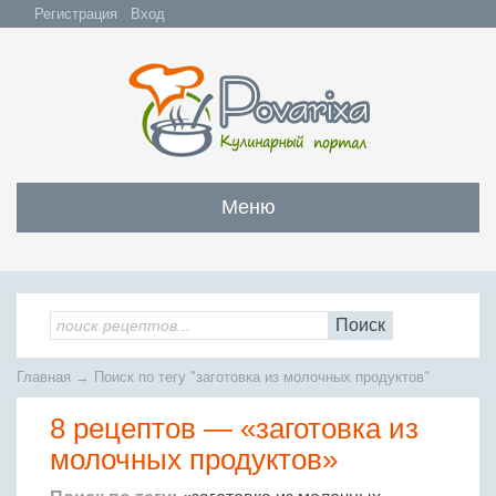
Регистрация
Вход
Меню
Закуски
Все закуски
Салаты
Поиск
Бутерброды и сэндвичи
Все салаты
Супы
Главная
→
Поиск по тегу "заготовка из молочных продуктов"
С мясом и субпродуктами
Салаты с мясом
Все супы
Мясо
С рыбой и морепродуктами
8 рецептов —
«заготовка из
С рыбой и морепродуктами
Бульоны
Всё мясо
Овощные и грибные
Рыба
молочных продуктов»
Овощные салаты
Заправочные супы
Заливные блюда
Жареное мясо
Вся рыба
Фруктовые салаты