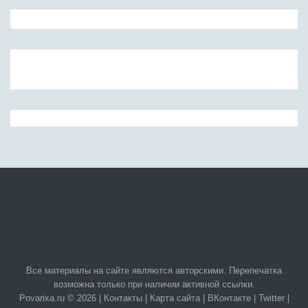
Все материалы на сайте являются авторскими. Перепечатка
возможна только при наличии активной ссылки.
Povarixa.ru © 2026 |
Контакты
|
Карта сайта
|
ВКонтакте
|
Twitter
|