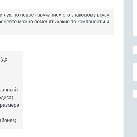
и лук, но новое «звучание» его знакомому вкусу
м рецепте можно поменять какие-то компоненты и
(др.
ованный)
едиса)
 размера
айонез)