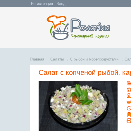
Регистрация
Вход
Главная
→
Салаты
→
С рыбой и морепродуктами
→
Сал
Салат с копченой рыбой, ка