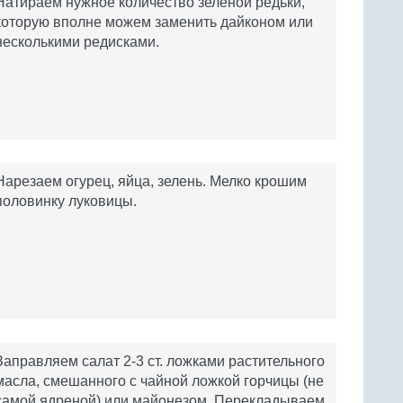
Натираем нужное количество зеленой редьки,
которую вполне можем заменить дайконом или
несколькими редисками.
Нарезаем огурец, яйца, зелень. Мелко крошим
половинку луковицы.
Заправляем салат 2-3 ст. ложками растительного
масла, смешанного с чайной ложкой горчицы (не
самой ядреной) или майонезом. Перекладываем