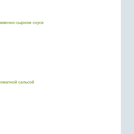
ливочно-сырном соусе
томатной сальсой