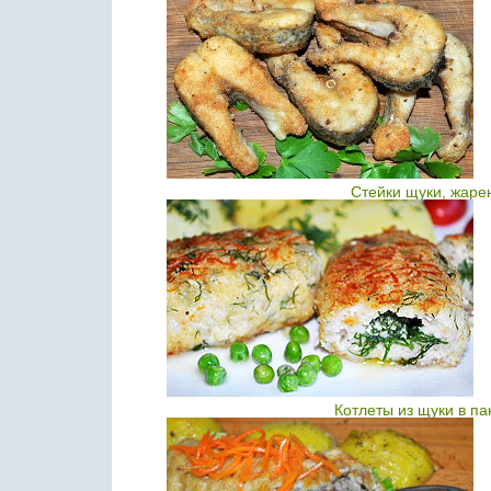
Стейки щуки, жаре
Котлеты из щуки в па