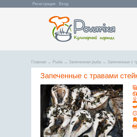
Регистрация
Вход
Главная
→
Рыба
→
Запеченная рыба
→
Запеченные с т
Запеченные с травами стей