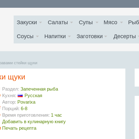
Закуски
Салаты
Супы
Мясо
Рыб
Соусы
Напитки
Заготовки
Десерты
равами стейки щуки
ки щуки
Раздел:
Запеченная рыба
Кухня:
Русская
Автор:
Povarixa
Порций:
6-8
Время приготовления:
1 час
Добавить в кулинарную книгу
Печать рецепта