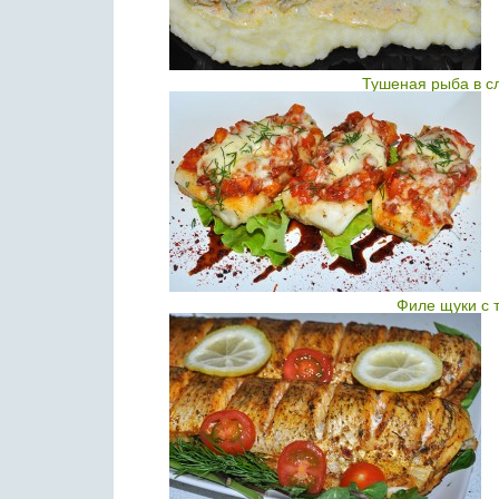
Тушеная рыба в с
Филе щуки с 