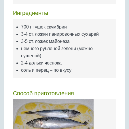
Бобовые
Яйца
Ингредиенты
Крупы
700 г тушек скумбрии
3-4 ст. ложки панировочных сухарей
3-5 ст. ложек майонеза
немного рубленой зелени (можно
сушеной)
2-4 дольки чеснока
соль и перец – по вкусу
Способ приготовления