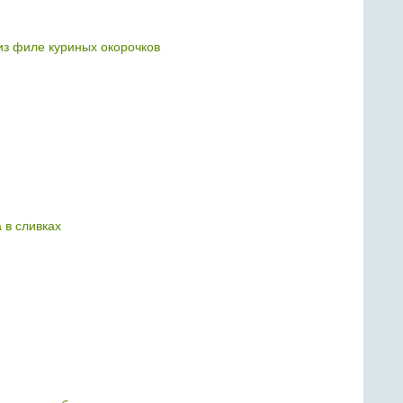
з филе куриных окорочков
 в сливках