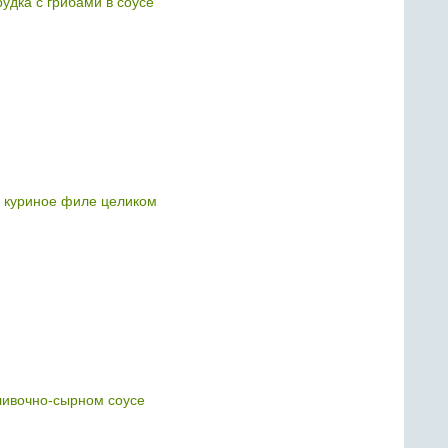
удка с грибами в соусе
ь куриное филе целиком
ливочно-сырном соусе