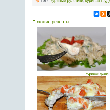
Теги:
куриные рулетики
,
куриная груд
Похожие рецепты:
Куриное филе 