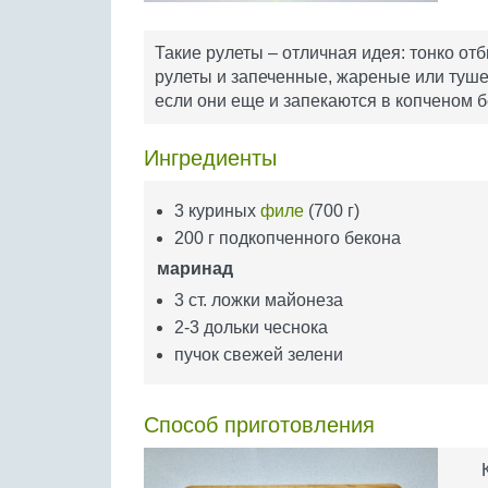
Такие рулеты – отличная идея: тонко от
рулеты и запеченные, жареные или туше
если они еще и запекаются в копченом б
Ингредиенты
3 куриных
филе
(700 г)
200 г подкопченного бекона
маринад
3 ст. ложки майонеза
2-3 дольки чеснока
пучок свежей зелени
Способ приготовления