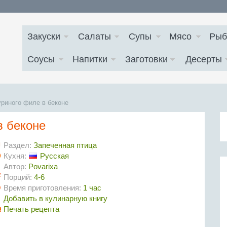
Закуски
Салаты
Супы
Мясо
Рыб
Соусы
Напитки
Заготовки
Десерты
уриного филе в беконе
в беконе
Раздел:
Запеченная птица
Кухня:
Русская
Автор:
Povarixa
Порций:
4-6
Время приготовления:
1 час
Добавить в кулинарную книгу
Печать рецепта