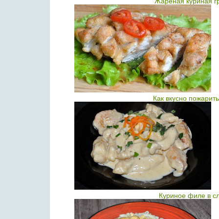
Жареная куриная гр
Как вкусно пожарит
Куриное филе в с