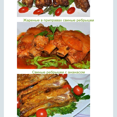
Жареные в приправах свиные ребрышки
Свиные ребрышки с ананасом