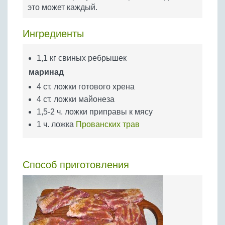
Бобовые
это может каждый.
Яйца
Ингредиенты
Крупы
1,1 кг свиных ребрышек
маринад
4 ст. ложки готового хрена
4 ст. ложки майонеза
1,5-2 ч. ложки приправы к мясу
1 ч. ложка
Прованских трав
Способ приготовления